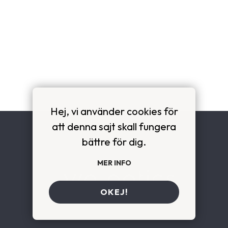
Hej, vi använder cookies för
OM OSS
att denna sajt skall fungera
bättre för dig.
KONTAKT
MER INFO
OKEJ!