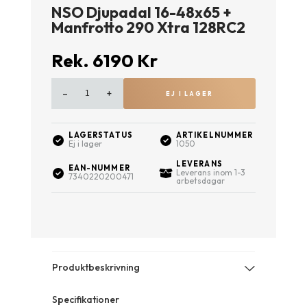
NSO Djupadal 16-48x65 +
Manfrotto 290 Xtra 128RC2
Rek.
6190
Kr
–
+
EJ I LAGER
LAGERSTATUS
ARTIKELNUMMER
Ej i lager
1050
LEVERANS
EAN-NUMMER
Leverans inom 1-3
7340220200471
arbetsdagar
Produktbeskrivning
1
6
Specifikationer
-