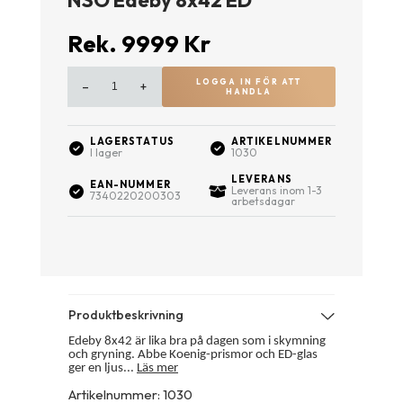
Rek.
9999
Kr
LOGGA IN FÖR ATT
–
+
HANDLA
LAGERSTATUS
ARTIKELNUMMER
I lager
1030
LEVERANS
EAN-NUMMER
Leverans inom 1-3
7340220200303
arbetsdagar
Produktbeskrivning
Edeby 8x42 är lika bra på dagen som i skymning
och gryning. Abbe Koenig-prismor och ED-glas
ger en ljus...
Läs mer
Artikelnummer
:
1030