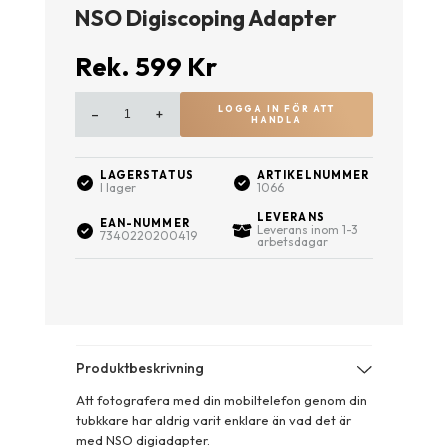
NSO Digiscoping Adapter
Rek.
599
Kr
LOGGA IN FÖR ATT
–
+
HANDLA
LAGERSTATUS
ARTIKELNUMMER
I lager
1066
LEVERANS
EAN-NUMMER
Leverans inom 1-3
7340220200419
arbetsdagar
Produktbeskrivning
Att fotografera med din mobiltelefon genom din
tubkkare har aldrig varit enklare än vad det är
med NSO digiadapter.