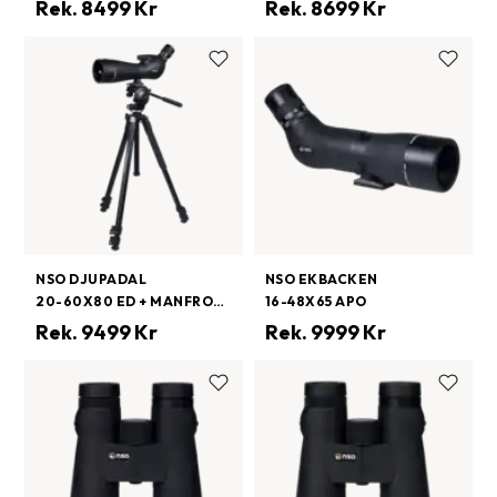
Rek.
8499
Kr
Rek.
8699
Kr
NSO DJUPADAL
NSO EKBACKEN
20-60X80 ED + MANFROTTO 290 XTRA 128RC2
16-48X65 APO
Rek.
9499
Kr
Rek.
9999
Kr