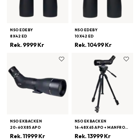
NSO EDEBY
NSO EDEBY
8X42 ED
10X42 ED
Rek.
9999
Kr
Rek.
10499
Kr
NSO EKBACKEN
NSO EKBACKEN
20-60X85 APO
16-48X65 APO + MANFROTTO MVH500/MT190X3 ALUMINIUM
Rek.
11999
Kr
Rek.
13999
Kr