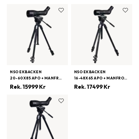
NSO EKBACKEN
NSO EKBACKEN
20-60X85 APO + MANFROTTO MVH500/MT190X3 ALUMINIUM
16-48X65 APO + MANFROTTO MVH500/MT055BDWCF CARBON FIBER
Rek.
15999
Kr
Rek.
17499
Kr