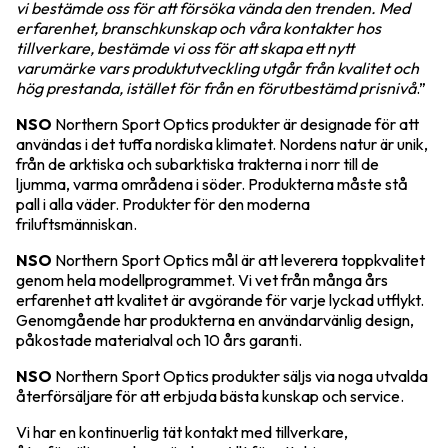
vi bestämde oss för att försöka vända den trenden. Med
erfarenhet, branschkunskap och våra kontakter hos
tillverkare, bestämde vi oss för att skapa ett nytt
varumärke vars produktutveckling utgår från kvalitet och
hög prestanda, istället för från en förutbestämd prisnivå
.”
NSO
Northern Sport Optics produkter är designade för att
användas i det tuffa nordiska klimatet. Nordens natur är unik,
från de arktiska och subarktiska trakterna i norr till de
ljumma, varma områdena i söder. Produkterna måste stå
pall i alla väder. Produkter för den moderna
friluftsmänniskan.
NSO
Northern Sport Optics mål är att leverera toppkvalitet
genom hela modellprogrammet. Vi vet från många års
erfarenhet att kvalitet är avgörande för varje lyckad utflykt.
Genomgående har produkterna en användarvänlig design,
påkostade materialval och 10 års garanti.
NSO
Northern Sport Optics produkter säljs via noga utvalda
återförsäljare för att erbjuda bästa kunskap och service.
Vi har en kontinuerlig tät kontakt med tillverkare,