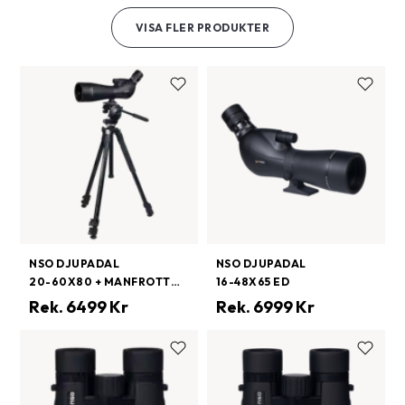
VISA FLER PRODUKTER
NSO DJUPADAL
NSO DJUPADAL
20-60X80 + MANFROTTO 290 XTRA 128RC2
16-48X65 ED
Rek.
6499
Kr
Rek.
6999
Kr