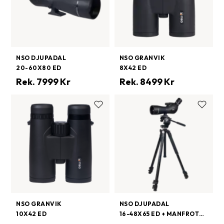
NSO DJUPADAL
NSO GRANVIK
20-60X80 ED
8X42 ED
Rek.
7999
Kr
Rek.
8499
Kr
NSO GRANVIK
NSO DJUPADAL
10X42 ED
16-48X65 ED + MANFROTTO 290 XTRA 128RC2