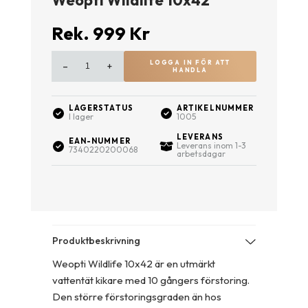
Rek.
999
Kr
LOGGA IN FÖR ATT
–
+
HANDLA
LAGERSTATUS
ARTIKELNUMMER
I lager
1005
LEVERANS
EAN-NUMMER
Leverans inom 1-3
7340220200068
arbetsdagar
Produktbeskrivning
Weopti Wildlife 10x42 är en utmärkt
vattentät kikare med 10 gångers förstoring.
Den större förstoringsgraden än hos