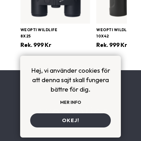
WEOPTI WILDLIFE
WEOPTI WILDLIFE
8X25
10X42
Rek.
999
Kr
Rek.
999
Kr
Hej, vi använder cookies för
OM OSS
att denna sajt skall fungera
bättre för dig.
KONTAKT
MER INFO
OKEJ!